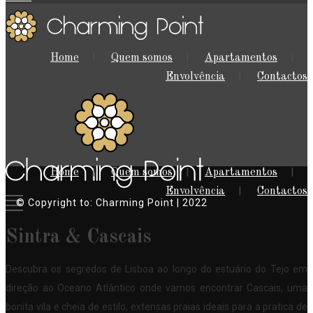
Home
Quem somos
Apartamentos
Envolvência
Contactos
Home
Quem somos
Apartamentos
Envolvência
Contactos
© Copyright to: Charming Point | 2022
Sintra & Cascais
Descubra os segredos de Lisboa ao longo do estuário do Tejo em
direção ao Oceano Atlântico onde vamos encontrar Cascais, uma
bonita vila e cheia de estilo, extensas praias ideais para a pratica de