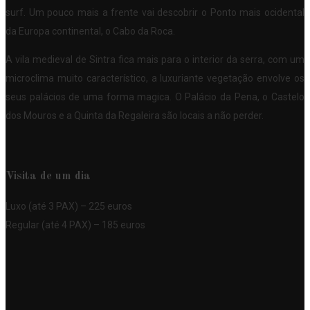
surf. Um pouco mais a frente vai descobrir o Ponto mais ocidental
da Europa continental, o Cabo da Roca.
A vila medieval de Sintra fica mais para o interior da serra, com um
microclima muito característico, a luxuriante vegetação envolve os
seus palácios de uma forma magica. O Palácio da Pena, o Castelo
dos Mouros e a Quinta da Regaleira são locais a não perder.
Visita de um dia
Luxo (até 3 PAX) – 225 euros
Regular (até 4 PAX) – 185 euros