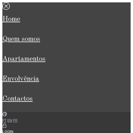
home
quem somos
apartamentos
envolvência
contactos
PT
EN
FR
LOGIN