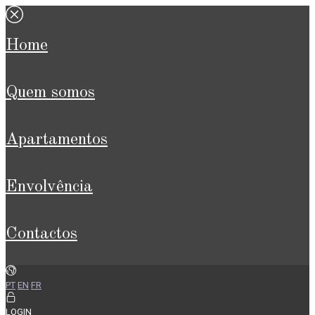
home
quem somos
apartamentos
envolvência
contactos
PT
EN
FR
LOGIN