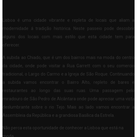
Lisboa é uma cidade vibrante e repleta de locais que aliam a
modernidade á tradição histórica. Neste passeio pode descobrir
alguns dos locais com mais estilo que esta cidade tem para
oferecer.
A subida ao Chiado, que é um dos bairros mais na moda do centro
da cidade, onde pode visitar a Rua Garrett com o seu comercio
tradicional, o Largo do Carmo e a Igreja de São Roque. Continuando
a subida vamos encontrar o Bairro Alto, repleto de bares e
restaurantes ao longo das suas ruas. Uma passagem pelo
miradouro de São Pedro de Alcântara onde pode apreciar uma vista
deslumbrante sobre o rio Tejo. Mais ao lado vamos encontrar a
Assembleia da República e a grandiosa Basílica da Estrela.
Não perca esta oportunidade de conhecer a Lisboa que está na
moda.